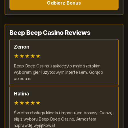
Odbierz Bonus
Beep Beep Casino Reviews
Zenon
★
★
★
★
★
Beep Beep Casino zaskoczyło mnie szerokim
wyborem gier i użytkowym interfejsem. Gorąco
polecam!
Halina
★
★
★
★
★
Świetna obsługa klienta i imponujące bonusy. Cieszę
się z wyboru Beep Beep Casino. Atmosfera
naprawdę wyjątkowa!