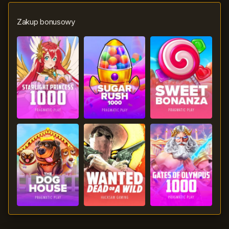
Zakup bonusowy