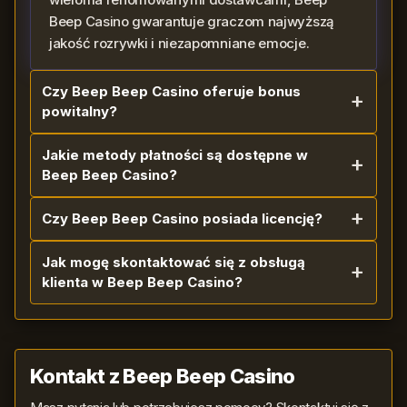
Beep Casino gwarantuje graczom najwyższą
jakość rozrywki i niezapomniane emocje.
Czy Beep Beep Casino oferuje bonus
powitalny?
Jakie metody płatności są dostępne w
Beep Beep Casino?
Czy Beep Beep Casino posiada licencję?
Jak mogę skontaktować się z obsługą
klienta w Beep Beep Casino?
Kontakt z Beep Beep Casino