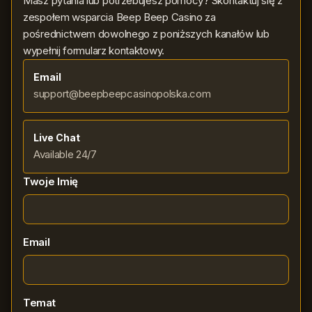
Masz pytania lub potrzebujesz pomocy? Skontaktuj się z
zespołem wsparcia Beep Beep Casino za
pośrednictwem dowolnego z poniższych kanałów lub
wypełnij formularz kontaktowy.
Email
support@beepbeepcasinopolska.com
Live Chat
Available 24/7
Twoje Imię
Email
Temat