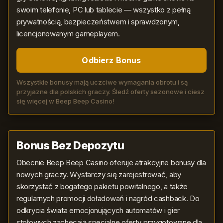
swoim telefonie, PC lub tablecie — wszystko z pełną
prywatnością, bezpieczeństwem i sprawdzonym,
licencjonowanym gameplayem.
Odbierz Bonus
Wszystkie bonusy mają uczciwe wymagania obrotu i są
przyjazne dla polskich graczy. Śledź oferty sezonowe i ciesz
się więcej w Beep Beep Casino!
Bonus Bez Depozytu
Obecnie Beep Beep Casino oferuje atrakcyjne bonusy dla
nowych graczy. Wystarczy się zarejestrować, aby
skorzystać z bogatego pakietu powitalnego, a także
regularnych promocji doładowań i nagród cashback. Do
odkrycia świata emocjonujących automatów i gier
stołowych zachęcają specjalne oferty przygotowane dla