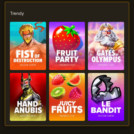
Trendy